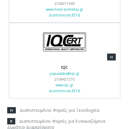
2108211940
www.hotel-biohellas.gr
Διαπίστευση ΕΣΥΔ
H
IQC
papadakis@iqc.gr
2109427270
www.iqc.gr
Διαπίστευση ΕΣΥΔ
Διαπιστευμένοι Φορείς για Ξενοδοχεία
H
Διαπιστευμένοι Φορείς για Ενοικιαζόμενα
R
Δωμάτια-Διαμερίσματα