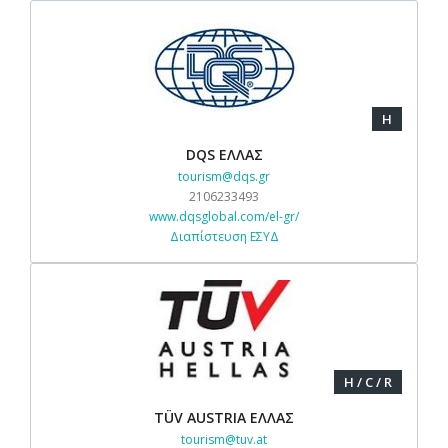
H
DQS ΕΛΛΑΣ
tourism@dqs.gr
2106233493
www.dqsglobal.com/el-gr/
Διαπίστευση ΕΣΥΔ
H / C / R
TÜV AUSTRIA ΕΛΛΑΣ
tourism@tuv.at