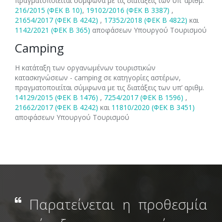
πραγματοποιείται σύμφωνα με τις διατάξεις των υπ’ αριθμ.
216/2015 (ΦΕΚ Β 10)
,
19102/2016 (ΦΕΚ Β 3387)
,
21654/2017 (ΦΕΚ Β 4242)
,
17352/2018 (ΦΕΚ Β 4822)
και
1142/2021 (ΦΕΚ Β 365)
αποφάσεων Υπουργού Τουρισμού
Camping
Η κατάταξη των οργανωμένων τουριστικών
κατασκηνώσεων - camping σε κατηγορίες αστέρων,
πραγματοποιείται σύμφωνα με τις διατάξεις των υπ’ αριθμ.
14129/2015 (ΦΕΚ Β 1476)
,
7254/2017 (ΦΕΚ Β 1596)
,
21662/2017 (ΦΕΚ Β 4242)
και
11810/2020 (ΦΕΚ Β 3451)
αποφάσεων Υπουργού Τουρισμού
Παρατείνεται η προθεσμία