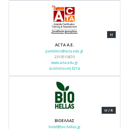
H
ACTA Α.Ε.
panteleos@acta.edu.gr
2310510870
www.acta.edu.gr
Διαπίστευση ΕΣΥΔ
H / R
ΒΙΟΕΛΛΑΣ
hotel@bio-hellas.gr